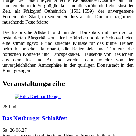
Bürger der Stadt legen stilechte Renaissance-Kostüme an und
tauchen ein in die Vergnüglichkeit und die sprühende Lebenslust der
Zeit, als Pfalzgraf Ottheinrich (1502-1559), der unvergessene
Förderer der Stadt, in seinem Schloss an der Donau einzigartige,
rauschende Feste feierte.
Die historische Altstadt rund um den Karlsplatz mit ihren schön
restaurierten Bürgerhäusern, der Hofkirche und dem Schloss bieten
eine stimmungsvolle und stilechte Kulisse für das bunte Treiben
beim historischen Jahrmarkt, die Reiterspiele und Turniere, die
höfischen Konzerte und Tanzspektakel. Tausende von Besuchern
aus dem In- und Ausland werden dann wieder von der
unvergleichlichen Atmosphäre in der quirligen Donaustadt in den
Bann gezogen.
Veranstaltungsreihe
26
Juni
Das Neuburger Schloßfest
Sa.
26.06.27
Renaissancespektakel, Feste und Feiern, Sommerhighlights