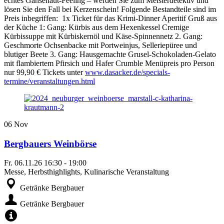
echtes Gänsehaut-Feeling – werden Sie zum Meisterdetektiv und
lösen Sie den Fall bei Kerzenschein! Folgende Bestandteile sind im
Preis inbegriffen: 1x Ticket für das Krimi-Dinner Aperitif Gruß aus
der Küche 1: Gang: Kürbis aus dem Hexenkessel Cremige
Kürbissuppe mit Kürbiskernöl und Käse-Spinnennetz 2. Gang:
Geschmorte Ochsenbacke mit Portweinjus, Selleriepüree und
blutiger Beete 3. Gang: Hausgemachte Grusel-Schokoladen-Gelato
mit flambiertem Pfirsich und Hafer Crumble Menüpreis pro Person
nur 99,90 € Tickets unter
www.dasacker.de/specials-
termine/veranstaltungen.html
06
Nov
Bergbauers Weinbörse
Fr.
06.11.26
16:30
-
19:00
Messe, Herbsthighlights, Kulinarische Veranstaltung
Getränke Bergbauer
Getränke Bergbauer